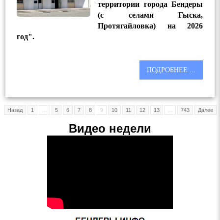
территории города Бендеры
(с селами Гыска,
Протягайловка) на 2026
год".
ПОДРОБНЕЕ ...
Назад
1
...
5
6
7
8
9
10
11
12
13
...
743
Далее
Видео недели