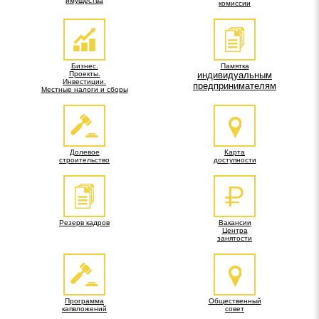
имущества
комиссии
Бизнес.
Памятка
Проекты.
индивидуальным
Инвестиции.
предпринимателям
Местные налоги и сборы
Долевое
Карта
строительство
доступности
Резерв кадров
Вакансии
Центра
занятости
Программа
Общественный
капвложений
совет