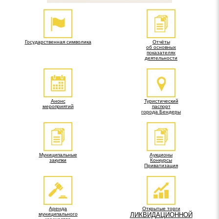
Государственная символика
Отчёты
об основных
показателях
деятельности
Анонс
Туристический
мероприятий
паспорт
города Бендеры
Муниципальные
Аукционы
закупки
Конкурсы
Приватизация
Аренда
Открытые торги
муниципального
ЛИКВИДАЦИОННОЙ