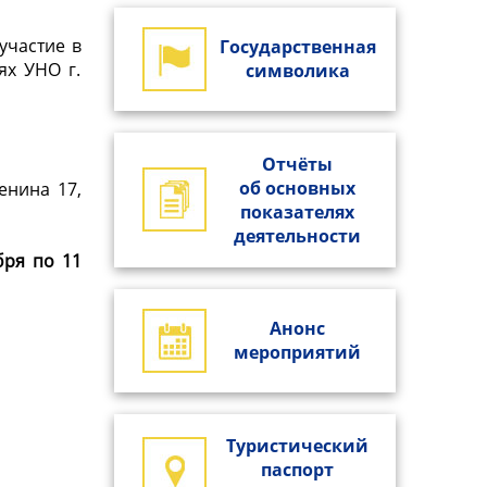
участие в
Государственная
ях УНО г.
символика
Отчёты
об основных
Ленина 17,
показателях
деятельности
бря по 11
Анонс
мероприятий
Туристический
паспорт