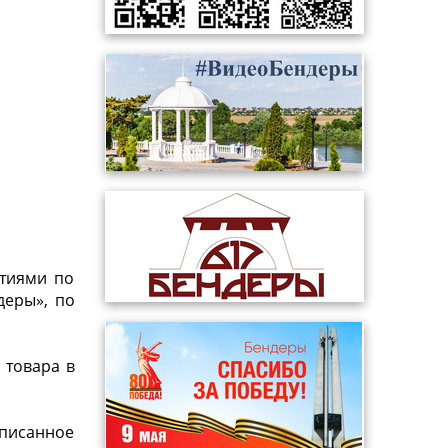
ртиями по
деры», по
 товара в
писанное