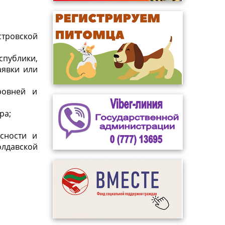
стровской
спублики,
аявки или
ровней и
ра;
сности и
лдавской