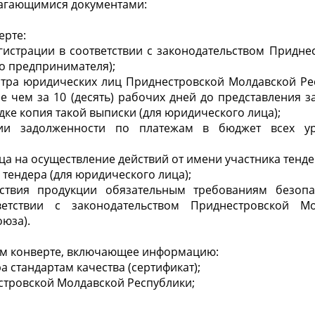
агающимися документами:
ерте:
егистрации в соответствии с законодательством Придне
о предпринимателя);
стра юридических лиц Приднестровской Молдавской Ре
чем за 10 (десять) рабочих дней до представления з
ке копия такой выписки (для юридического лица);
вии задолженности по платежам в бюджет всех у
а на осуществление действий от имени участника тенде
 тендера (для юридического лица);
етствия продукции обязательным требованиям безопа
ветствии с законодательством Приднестровской Мо
оюза).
ом конверте, включающее информацию:
а стандартам качества (сертификат);
стровской Молдавской Республики;