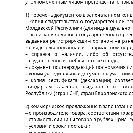
уполномоченным лицом претендента, с прил
1) перечень документов в запечатанном конв
– копия свидетельства о государственной р
Молдавской Республики (для индивидуальног
– выписка из единого государственного рее
выданная регистрирующим органом не ранее 
засвидетельствованная в нотариальном поряд
– справка о наличии, либо об отсутст
государственные внебюджетные фонды;
– документ, подтверждающий полномочия лиц
– копии учредительных документов участника
– копия сертификата (декларации) соотв
стандартам качества, выданного в соот
Республики (стран СНГ, стран Европейского с
2) коммерческое предложение в запечатанн
‒ о производителе товара, соответствии товар
‒ стоимость единицы товара в рублях Придне
– условия и сроки поставки;
– условия оплаты.