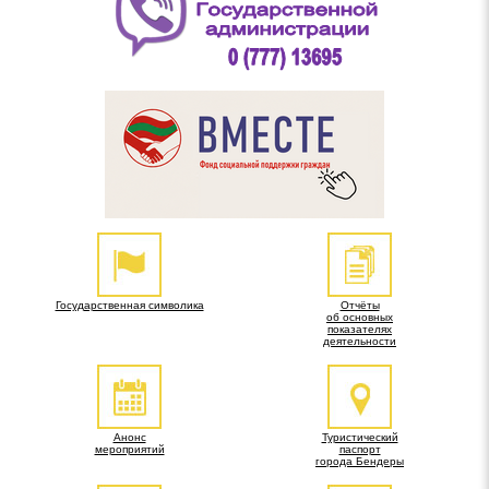
Государственная символика
Отчёты
об основных
показателях
деятельности
Анонс
Туристический
мероприятий
паспорт
города Бендеры