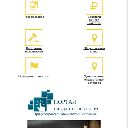
Резерв кадров
Вакансии
Центра
занятости
Программа
Общественный
капвложений
совет
Молодежная политика
Пункты приема
отработанных
батареек