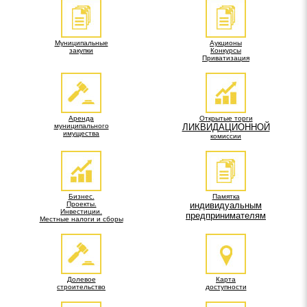
Муниципальные
Аукционы
закупки
Конкурсы
Приватизация
Аренда
Открытые торги
муниципального
ЛИКВИДАЦИОННОЙ
имущества
комиссии
Бизнес.
Памятка
Проекты.
индивидуальным
Инвестиции.
предпринимателям
Местные налоги и сборы
Долевое
Карта
строительство
доступности