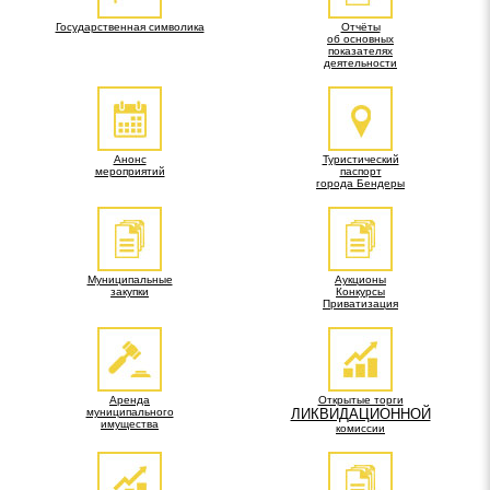
Государственная символика
Отчёты
об основных
показателях
деятельности
Анонс
Туристический
мероприятий
паспорт
города Бендеры
Муниципальные
Аукционы
закупки
Конкурсы
Приватизация
Аренда
Открытые торги
муниципального
ЛИКВИДАЦИОННОЙ
имущества
комиссии