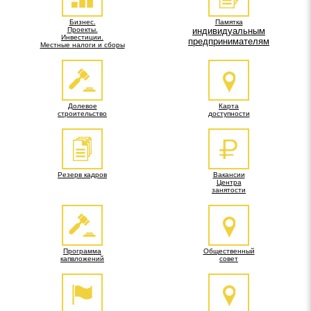
Бизнес.
Памятка
Проекты.
индивидуальным
Инвестиции.
предпринимателям
Местные налоги и сборы
Долевое
Карта
строительство
доступности
Резерв кадров
Вакансии
Центра
занятости
Программа
Общественный
капвложений
совет