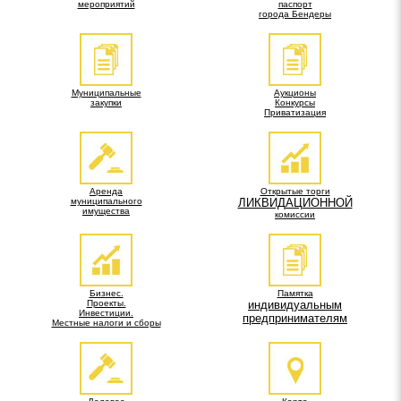
мероприятий
паспорт
города Бендеры
Муниципальные
Аукционы
закупки
Конкурсы
Приватизация
Аренда
Открытые торги
муниципального
ЛИКВИДАЦИОННОЙ
имущества
комиссии
Бизнес.
Памятка
Проекты.
индивидуальным
Инвестиции.
предпринимателям
Местные налоги и сборы