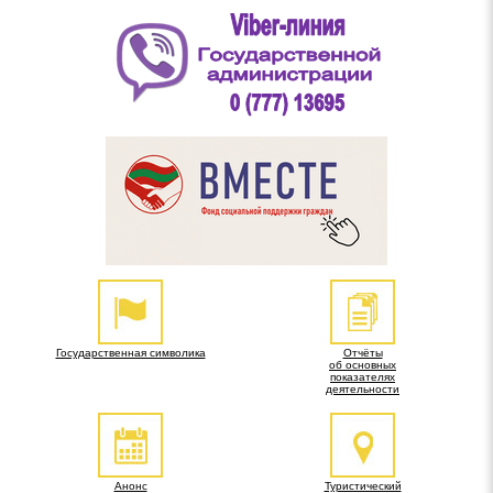
Государственная символика
Отчёты
об основных
показателях
деятельности
Анонс
Туристический