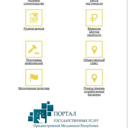
Долевое
Карта
строительство
доступности
Резерв кадров
Вакансии
Центра
занятости
Программа
Общественный
капвложений
совет
Молодежная политика
Пункты приема
отработанных
батареек