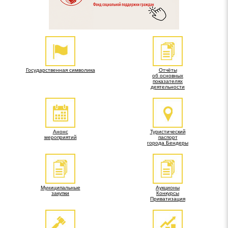
Государственная символика
Отчёты
об основных
показателях
деятельности
Анонс
Туристический
мероприятий
паспорт
города Бендеры
Муниципальные
Аукционы
закупки
Конкурсы
Приватизация