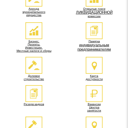
Аренда
Открытые торги
муниципального
ЛИКВИДАЦИОННОЙ
имущества
комиссии
Бизнес.
Памятка
Проекты.
индивидуальным
Инвестиции.
предпринимателям
Местные налоги и сборы
Долевое
Карта
строительство
доступности
Резерв кадров
Вакансии
Центра
занятости