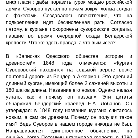
миф гласит: дабы поразить турок мощью российской
армии, Суворов пускал по ночам вокруг холма солдат
с факелами. Создавалось впечатление, что на
подкрепление идет бесчисленная рать. Согласно
пятому, в кургане похоронены суворовские солдаты,
павшие во время очередной осады Бендерской
крепости. Что же здесь правда, а что вымысел?
В «Записках Одесского общества истории и
древностей» 1848 года отмечается: «Курган
Суворовский находится на седьмой версте возле
почтовой дороги из Бендер в Аккерман. Это древний
длинный курган, имеющий более 2 саженей высоты и
180 шагов длины. Название его новое. Однако нельзя
узнать, как и почему он назван». Эти цитаты
обнаружил бендерский краевед Е.А. Лобанов. Он
утверждал: в 1848 году название кургана считалось
новым, а сам он древним. Почему он получил такое
имя? Ведь Суворов в нашем городе никогда не был.
Напрашивается единственное объяснение: по
ошибке. Когда Потемкин штурмовал крепость в 1790