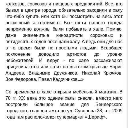
колхозов, совхозов и пищевых предприятий. Все, кто
бывал в центре города, обязательно заходили в халу
что-либо купить или хотя бы посмотреть на весь этот
роскошный ассортимент. Все гости нашего города
непременно должны были побывать в хале. Помню,
даже знаменитые киноартисты сороковых и
пятидесятых годов посещали халу. А ведь они для нас
в то время были не простыми людьми. Всеобщее
поклонение доводило артистов до уровня
небожителей. И вдруг - по хале расхаживают,
прицениваются или стоят на высоком крыльце Борис
Андреев, Владимир Дружников, Николай Крючков,
Зоя Федорова, Павел Кадочников...»
Со временем в хале открыли мебельный магазин. В
70 гг. ХХ века это здание халы снесли, вместо него
построили большое здание для Бендерского
городского главпочтамта по ул. Суворова 28, а с 2005
года там расположился супермаркет «Шериф».