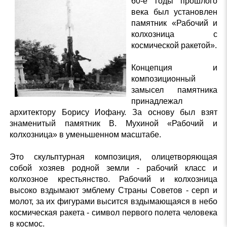
60-е годы прошлого
века был установлен
памятник «Рабочий и
колхозница с
космической ракетой».
Концепция и
композиционный
замысел памятника
принадлежал
архитектору Борису Иофану. За основу был взят
знаменитый памятник В. Мухиной «Рабочий и
колхозница» в уменьшенном масштабе.
Это скульптурная композиция, олицетворяющая
собой хозяев родной земли - рабочий класс и
колхозное крестьянство. Рабочий и колхозница
высоко вздымают эмблему Страны Советов - серп и
молот, за их фигурами высится вздымающаяся в небо
космическая ракета - символ первого полета человека
в космос.