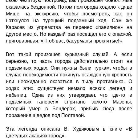
свою нехитрую постройку, как произошел обвал. Яма
оказалась бездонной. Потом полгорода ходило к дяде
Мише на экскурсию, чтобы посмотреть, как он
наткнулся на турецкий подземный ход. Сам же
Карасев из упрямства не перенес «павилион» на
другое место. Но каждый раз посещал его с опаской,
приговаривая: «Чтоб вас, басурманы проклятые!»
Вот такой произошел курьезный случай. А если
серьезно, то часть города действительно стоит на
подземных ходах. Они нужны были туркам, чтобы в
случае необходимости покинуть осажденную крепость
или неожиданно оказаться в тылу противника. О
ходах этих существует немало всяких легенд и
небылиц. Одна из них утверждает, что где-то в
подземных галереях спрятано золото Мазепы,
который умер в Бендерах, прибыв сюда после
поражения шведов под Полтавой.
Эта легенда описана В. Худяковым в книге «В
цветущих акациях город».