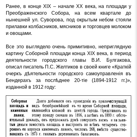
Ранее, в конце XIX – начале XX века, на площади у
Преображенского Собора, на всем квартале до
нынешней ул. Суворова, под окрытым небом стояли
прилавки колбасников, мясников и торговцев молоком
и овощами.
Все это выглядело очень примитивно, неприглядную
картину Соборной площади конца XIX века, в период
деятельности городского главы В.И. Булгакова,
описал писатель П.С. Желтиков в своей книге «Краткiй
очеркъ дѣятельности городского самоуправленiя въ
Бендерахъ за послѣднее 20-тiе (1894-1912 гг.)»,
изданной в 1912 году: