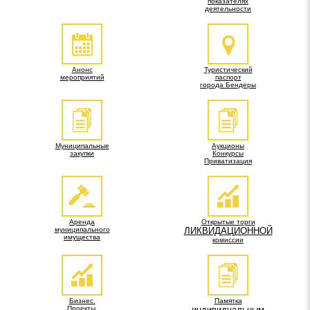
показателях
деятельности
Анонс
Туристический
мероприятий
паспорт
города Бендеры
Муниципальные
Аукционы
закупки
Конкурсы
Приватизация
Аренда
Открытые торги
муниципального
ЛИКВИДАЦИОННОЙ
имущества
комиссии
Бизнес.
Памятка
Проекты.
индивидуальным