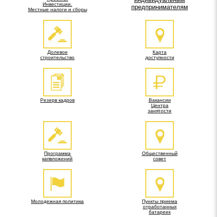
Инвестиции.
предпринимателям
Местные налоги и сборы
Долевое
Карта
строительство
доступности
Резерв кадров
Вакансии
Центра
занятости
Программа
Общественный
капвложений
совет
Молодежная политика
Пункты приема
отработанных
батареек