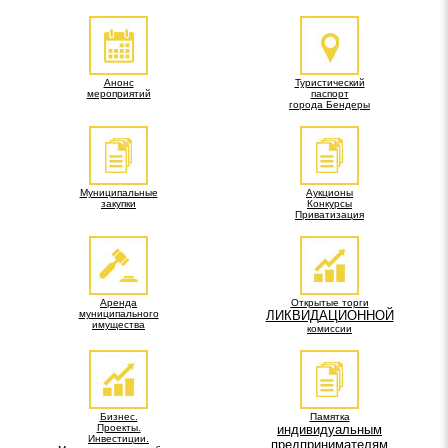
Анонс
Туристический
мероприятий
паспорт
города Бендеры
Муниципальные
Аукционы
закупки
Конкурсы
Приватизация
Аренда
Открытые торги
муниципального
ЛИКВИДАЦИОННОЙ
имущества
комиссии
Бизнес.
Памятка
Проекты.
индивидуальным
Инвестиции.
предпринимателям