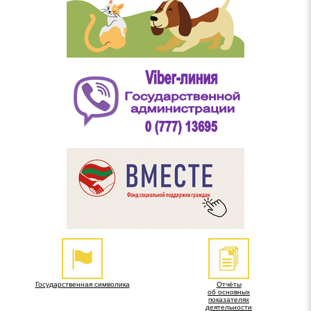
Государственная символика
Отчёты
об основных
показателях
деятельности