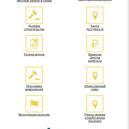
Местные налоги и сборы
Долевое
Карта
строительство
доступности
Резерв кадров
Вакансии
Центра
занятости
Программа
Общественный
капвложений
совет
Молодежная политика
Пункты приема
отработанных
батареек