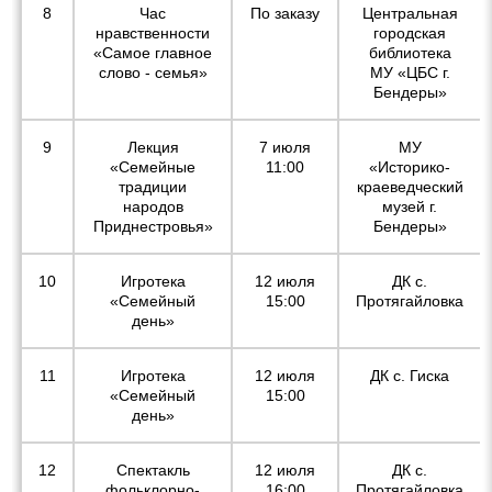
8
Час
По заказу
Центральная
нравственности
городская
«Самое главное
библиотека
слово - семья»
МУ «ЦБС г.
Бендеры»
9
Лекция
7 июля
МУ
«Семейные
11:00
«Историко-
традиции
краеведческий
народов
музей г.
Приднестровья»
Бендеры»
10
Игротека
12 июля
ДК с.
«Семейный
15:00
Протягайловка
день»
11
Игротека
12 июля
ДК с. Гиска
«Семейный
15:00
день»
12
Спектакль
12 июля
ДК с.
фольклорно-
16:00
Протягайловка