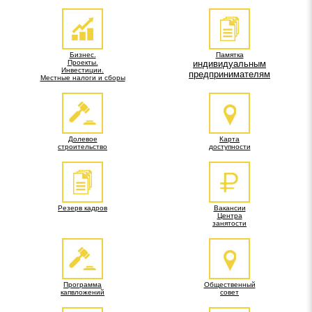
Бизнес.
Памятка
Проекты.
индивидуальным
Инвестиции.
предпринимателям
Местные налоги и сборы
Долевое
Карта
строительство
доступности
Резерв кадров
Вакансии
Центра
занятости
Программа
Общественный
капвложений
совет