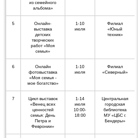
из семейного
альбома»
5
Онлайн-
1-10
Филиал
выставка
июля
«Юный
детских
техник»
творческих
работ «Моя
семья»
6
Онлайн
1-10
Филиал
фотовыставка
июля
«Северный»
«Моя семья -
мое богатство»
7
Цикл выставок
1-14
Центральная
«Венец всех
июля
городская
ценностей
10:00-
библиотека
семья: День
18:00
МУ «ЦБС г.
Петра и
Бендеры»
Февронии»