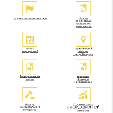
Государственная символика
Отчёты
об основных
показателях
деятельности
Анонс
Туристический
мероприятий
паспорт
города Бендеры
Муниципальные
Аукционы
закупки
Конкурсы
Приватизация
Аренда
Открытые торги
муниципального
ЛИКВИДАЦИОННОЙ
имущества
комиссии