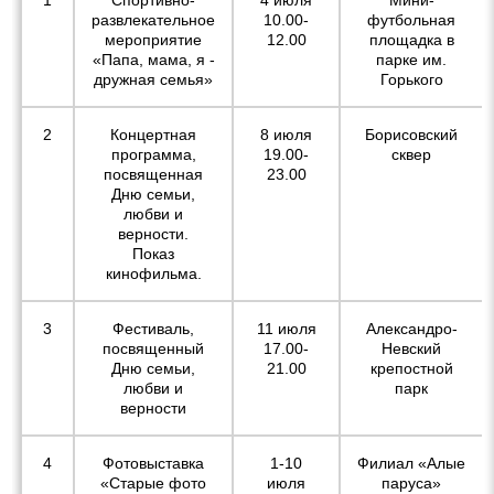
1
Спортивно-
4 июля
Мини-
развлекательное
10.00-
футбольная
мероприятие
12.00
площадка в
«Папа, мама, я -
парке им.
дружная семья»
Горького
2
Концертная
8 июля
Борисовский
программа,
19.00-
сквер
посвященная
23.00
Дню семьи,
любви и
верности.
Показ
кинофильма.
3
Фестиваль,
11 июля
Александро-
посвященный
17.00-
Невский
Дню семьи,
21.00
крепостной
любви и
парк
верности
4
Фотовыставка
1-10
Филиал «Алые
«Старые фото
июля
паруса»