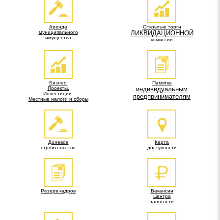
Аренда
Открытые торги
муниципального
ЛИКВИДАЦИОННОЙ
имущества
комиссии
Бизнес.
Памятка
Проекты.
индивидуальным
Инвестиции.
предпринимателям
Местные налоги и сборы
Долевое
Карта
строительство
доступности
Резерв кадров
Вакансии
Центра
занятости