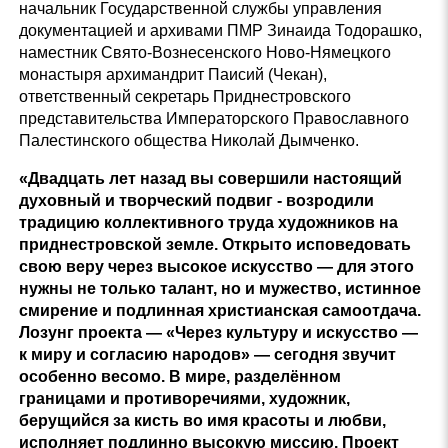
начальник Государственной службы управления
документацией и архивами ПМР Зинаида Тодорашко,
наместник Свято-Вознесенского Ново-Нямецкого
монастыря архимандрит Паисий (Чекан),
ответственный секретарь Приднестровского
представительства Императорского Православного
Палестинского общества Николай Дымченко.
«Двадцать лет назад вы совершили настоящий
духовный и творческий подвиг - возродили
традицию коллективного труда художников на
приднестровской земле. Открыто исповедовать
свою веру через высокое искусство — для этого
нужны не только талант, но и мужество, истинное
смирение и подлинная христианская самоотдача.
Лозунг проекта — «Через культуру и искусство —
к миру и согласию народов» — сегодня звучит
особенно весомо. В мире, разделённом
границами и противоречиями, художник,
берущийся за кисть во имя красоты и любви,
исполняет подлинно высокую миссию. Проект