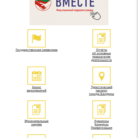
Государственная символика
Отчёты
об основных
показателях
деятельности
Анонс
Туристический
мероприятий
паспорт
города Бендеры
Муниципальные
Аукционы
закупки
Конкурсы
Приватизация