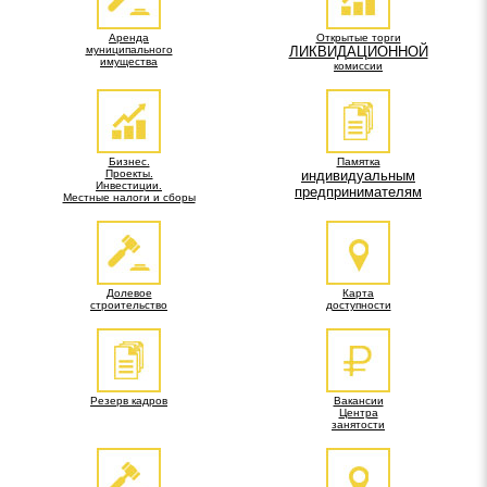
Аренда
Открытые торги
муниципального
ЛИКВИДАЦИОННОЙ
имущества
комиссии
Бизнес.
Памятка
Проекты.
индивидуальным
Инвестиции.
предпринимателям
Местные налоги и сборы
Долевое
Карта
строительство
доступности
Резерв кадров
Вакансии
Центра
занятости