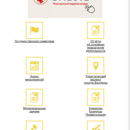
Государственная символика
Отчёты
об основных
показателях
деятельности
Анонс
Туристический
мероприятий
паспорт
города Бендеры
Муниципальные
Аукционы
закупки
Конкурсы
Приватизация