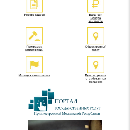
Резерв кадров
Вакансии
Центра
занятости
Программа
Общественный
капвложений
совет
Молодежная политика
Пункты приема
отработанных
батареек