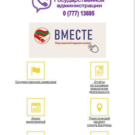
Государственная символика
Отчёты
об основных
показателях
деятельности
Анонс
Туристический
мероприятий
паспорт
города Бендеры