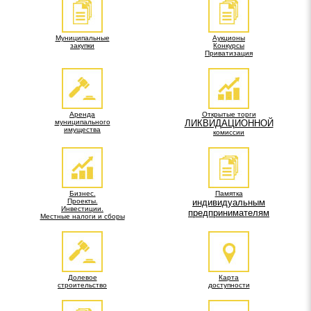
Муниципальные
Аукционы
закупки
Конкурсы
Приватизация
Аренда
Открытые торги
муниципального
ЛИКВИДАЦИОННОЙ
имущества
комиссии
Бизнес.
Памятка
Проекты.
индивидуальным
Инвестиции.
предпринимателям
Местные налоги и сборы
Долевое
Карта
строительство
доступности