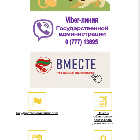
Государственная символика
Отчёты
об основных
показателях
деятельности