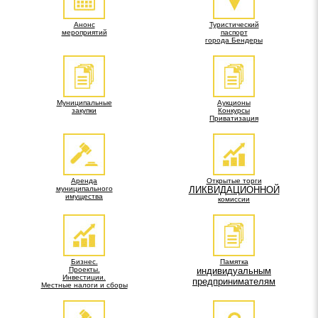
Анонс
Туристический
мероприятий
паспорт
города Бендеры
Муниципальные
Аукционы
закупки
Конкурсы
Приватизация
Аренда
Открытые торги
муниципального
ЛИКВИДАЦИОННОЙ
имущества
комиссии
Бизнес.
Памятка
Проекты.
индивидуальным
Инвестиции.
предпринимателям
Местные налоги и сборы