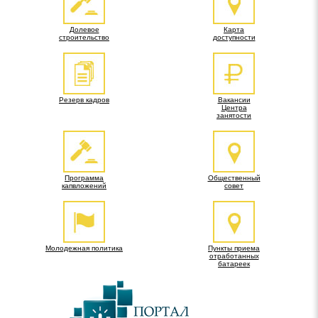
Долевое
Карта
строительство
доступности
Резерв кадров
Вакансии
Центра
занятости
Программа
Общественный
капвложений
совет
Молодежная политика
Пункты приема
отработанных
батареек