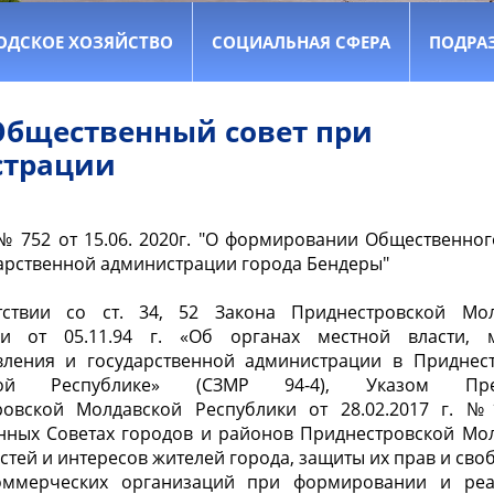
ОДСКОЕ ХОЗЯЙСТВО
СОЦИАЛЬНАЯ СФЕРА
ПОДРА
Общественный совет при
страции
 752 от 15.06. 2020г. "О формировании Общественног
арственной администрации города Бендеры"
тствии со ст. 34, 52 Закона Приднестровской Мол
ки от 05.11.94 г. «Об органах местной власти, м
вления и государственной администрации в Приднес
кой Республике» (СЗМР 94-4), Указом През
ровской Молдавской Республики от 28.02.2017 г. 
нных Советах городов и районов Приднестровской Мо
остей и интересов жителей города, защиты их прав и сво
оммерческих организаций при формировании и реа