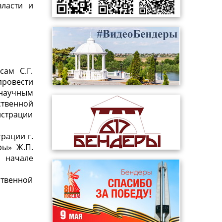
власти и
ам С.Г.
провести
научным
ственной
истрации
рации г.
ры» Ж.П.
о начале
ственной