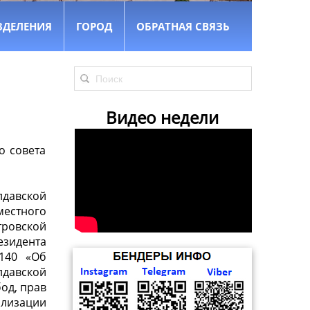
ЗДЕЛЕНИЯ
ГОРОД
ОБРАТНАЯ СВЯЗЬ
Видео недели
о совета
давской
естного
тровской
идента
№140 «Об
лдавской
бод, прав
лизации