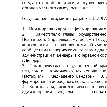
государственной политики и осуществлен
органов местного самоуправления,
Государственная администрация Р Е Ш И Л А
1. Инициировать процесс формирования оче
2. Заместителю главы Государственной
Познанской, Управляющему делами Госуда
консультации с общественными объедин
сообществом и творческими союзами для о
администрации г. Бендеры в очередной сос
г. Бендеры.
3. Помощнику главы государственной админ
Бендеры И.С. Колойденко, МУ «Управлени
Настас, МУП «Медиацентр Бендеры» Н.В. 
формирования очередного состава Обществе
4. Контроль над исполнением настоящего
администрации г. Бендеры О.Т. Кот