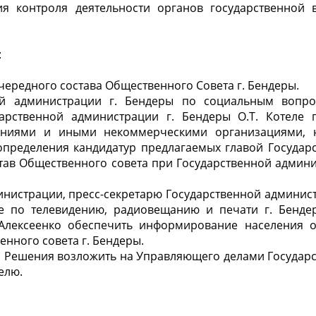
ия контроля деятельности органов государственной 
:
редного состава Общественного Совета г. Бендеры.
 администрации г. Бендеры по социальным вопрос
рственной администрации г. Бендеры О.Т. Котеле 
ениями и иными некоммерческими организациями, 
пределения кандидатур предлагаемых главой Государ
тав Общественного совета при Государственной админ
истрации, пресс-секретарю Государственной админист
е по телевидению, радиовещанию и печати г. Бенде
Алексеенко обеспечить информирование населения 
нного совета г. Бендеры.
 Решения возложить на Управляющего делами Государ
елю.