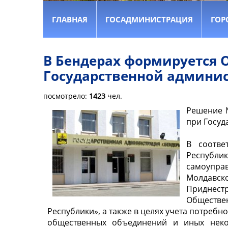
ГЛАВНАЯ
ГОСАДМИНИСТРАЦИЯ
ГОР
В Бендерах формируется 
Государственной админи
посмотрело:
1423
чел.
Решение №
при Госуд
В соотве
Республи
самоупра
Молдавс
Приднест
Обществе
Республики», а также в целях учета потребн
общественных объединений и иных нек