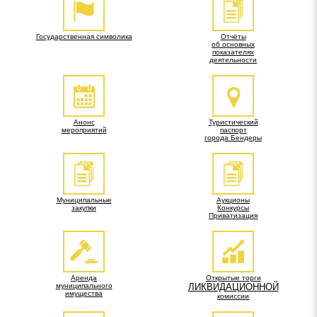
Государственная символика
Отчёты
об основных
показателях
деятельности
Анонс
Туристический
мероприятий
паспорт
города Бендеры
Муниципальные
Аукционы
закупки
Конкурсы
Приватизация
Аренда
Открытые торги
муниципального
ЛИКВИДАЦИОННОЙ
имущества
комиссии