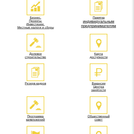
Бизнес.
Памятка
Проекты.
индивидуальным
Инвестиции.
предпринимателям
Местные налоги и сборы
Долевое
Карта
строительство
доступности
Резерв кадров
Вакансии
Центра
занятости
Программа
Общественный
капвложений
совет