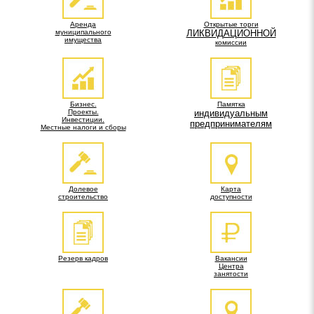
Аренда
Открытые торги
муниципального
ЛИКВИДАЦИОННОЙ
имущества
комиссии
Бизнес.
Памятка
Проекты.
индивидуальным
Инвестиции.
предпринимателям
Местные налоги и сборы
Долевое
Карта
строительство
доступности
Резерв кадров
Вакансии
Центра
занятости