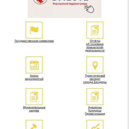
Государственная символика
Отчёты
об основных
показателях
деятельности
Анонс
Туристический
мероприятий
паспорт
города Бендеры
Муниципальные
Аукционы
закупки
Конкурсы
Приватизация