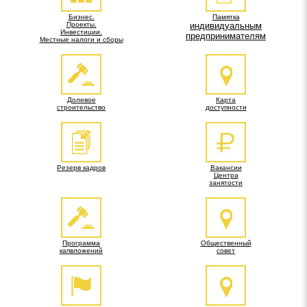
Бизнес.
Памятка
Проекты.
индивидуальным
Инвестиции.
предпринимателям
Местные налоги и сборы
Долевое
Карта
строительство
доступности
Резерв кадров
Вакансии
Центра
занятости
Программа
Общественный
капвложений
совет