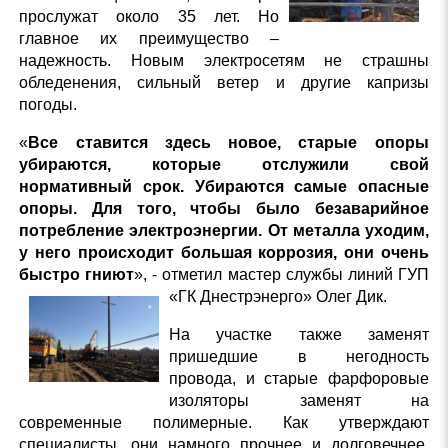
прослужат около 35 лет. Но
главное их преимущество –
надежность. Новым электросетям не страшны
обледенения, сильный ветер и другие капризы
погоды.
«
Все ставится здесь новое, старые опоры
убираются, которые отслужили свой
нормативный срок. Убираются самые опасные
опоры. Для того, чтобы было безаварийное
потребление электроэнергии. От металла уходим,
у него происходит большая коррозия, они очень
быстро гниют
», - отметил мастер службы линий ГУП
«ГК Днестрэнерго» Олег Дик.
На участке также заменят
пришедшие в негодность
провода, и старые фарфоровые
изоляторы заменят на
современные полимерные. Как утверждают
специалисты, они намного прочнее и долговечнее.