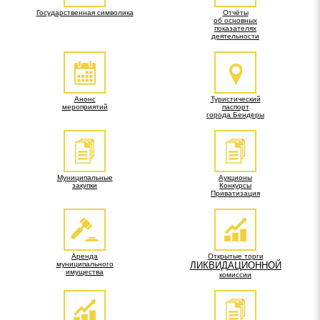
Государственная символика
Отчёты
об основных
показателях
деятельности
Анонс
Туристический
мероприятий
паспорт
города Бендеры
Муниципальные
Аукционы
закупки
Конкурсы
Приватизация
Аренда
Открытые торги
муниципального
ЛИКВИДАЦИОННОЙ
имущества
комиссии