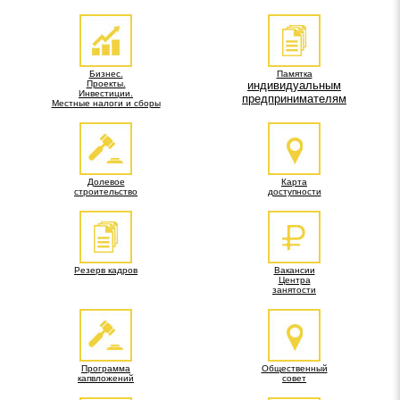
Бизнес.
Памятка
Проекты.
индивидуальным
Инвестиции.
предпринимателям
Местные налоги и сборы
Долевое
Карта
строительство
доступности
Резерв кадров
Вакансии
Центра
занятости
Программа
Общественный
капвложений
совет