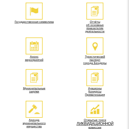
Государственная символика
Отчёты
об основных
показателях
деятельности
Анонс
Туристический
мероприятий
паспорт
города Бендеры
Муниципальные
Аукционы
закупки
Конкурсы
Приватизация
Аренда
Открытые торги
муниципального
ЛИКВИДАЦИОННОЙ
имущества
комиссии