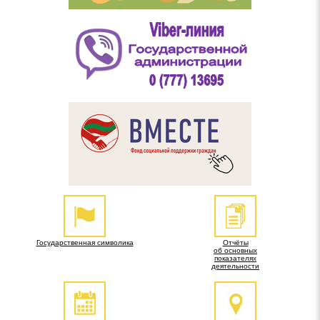
Государственная символика
Отчёты
об основных
показателях
деятельности