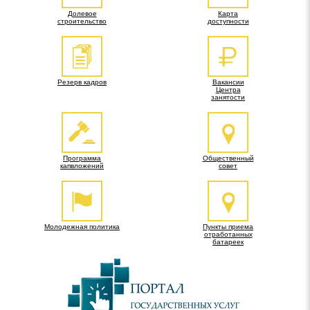
Долевое
Карта
строительство
доступности
Резерв кадров
Вакансии
Центра
занятости
Программа
Общественный
капвложений
совет
Молодежная политика
Пункты приема
отработанных
батареек