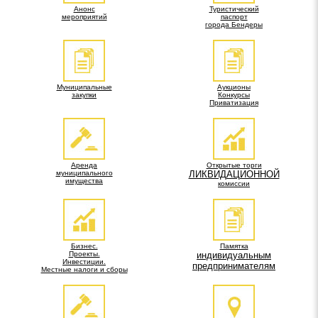
Анонс
Туристический
мероприятий
паспорт
города Бендеры
Муниципальные
Аукционы
закупки
Конкурсы
Приватизация
Аренда
Открытые торги
муниципального
ЛИКВИДАЦИОННОЙ
имущества
комиссии
Бизнес.
Памятка
Проекты.
индивидуальным
Инвестиции.
предпринимателям
Местные налоги и сборы