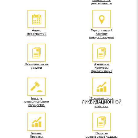
деятельности
Анонс
Туристический
мероприятий
паспорт
города Бендеры
Муниципальные
Аукционы
закупки
Конкурсы
Приватизация
Аренда
Открытые торги
муниципального
ЛИКВИДАЦИОННОЙ
имущества
комиссии
Бизнес.
Памятка
Проекты.
индивидуальным