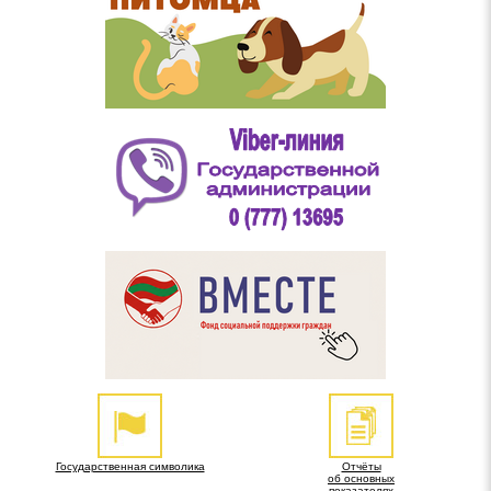
Государственная символика
Отчёты
об основных
показателях