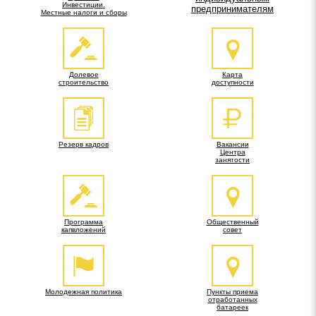
Инвестиции.
предпринимателям
Местные налоги и сборы
Долевое
Карта
строительство
доступности
Резерв кадров
Вакансии
Центра
занятости
Программа
Общественный
капвложений
совет
Молодежная политика
Пункты приема
отработанных
батареек