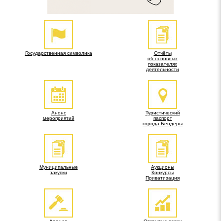
Государственная символика
Отчёты
об основных
показателях
деятельности
Анонс
Туристический
мероприятий
паспорт
города Бендеры
Муниципальные
Аукционы
закупки
Конкурсы
Приватизация