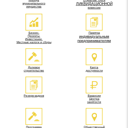
Аренда
Открытые торги
муниципального
ЛИКВИДАЦИОННОЙ
имущества
комиссии
Бизнес.
Памятка
Проекты.
индивидуальным
Инвестиции.
предпринимателям
Местные налоги и сборы
Долевое
Карта
строительство
доступности
Резерв кадров
Вакансии
Центра
занятости
Программа
Общественный