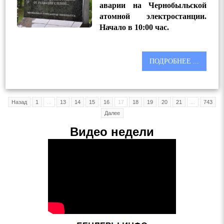
аварии на Чернобыльской
атомной электростанции.
Начало в 10:00 час.
ПОДРОБНЕЕ ...
Назад
1
...
13
14
15
16
17
18
19
20
21
...
743
Далее
Видео недели