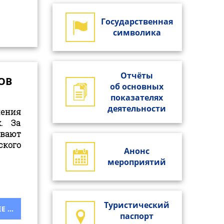
Государственная
символика
Отчёты
ВОВ
об основных
показателях
деятельности
нения
. За
ивают
ского
Анонс
мероприятий
Туристический
 ...
паспорт