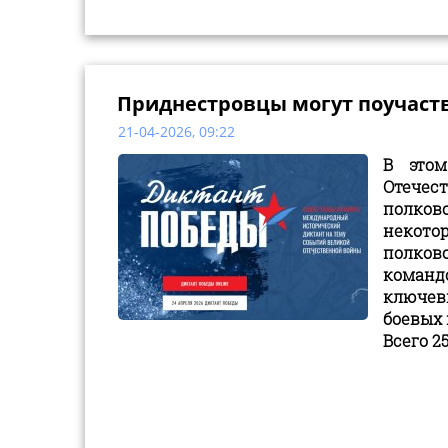
Приднестровцы могут поучаст
21-04-2026, 09:22
В этом
Отечес
полково
некото
полков
командо
ключевы
боевых 
Всего 2