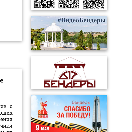
е
ние с
ющих
дения
зчики