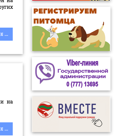
ен на
ругих
 ...
ии на
 ...