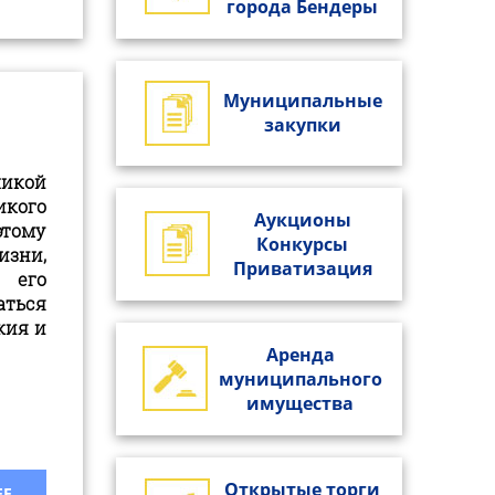
города Бендеры
Муниципальные
закупки
икой
икого
Аукционы
этому
Конкурсы
зни,
Приватизация
 его
аться
жия и
Аренда
.
муниципального
имущества
Открытые торги
 ...