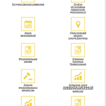
Государственная символика
Отчёты
об основных
показателях
деятельности
Анонс
Туристический
мероприятий
паспорт
города Бендеры
Муниципальные
Аукционы
закупки
Конкурсы
Приватизация
Аренда
Открытые торги
муниципального
ЛИКВИДАЦИОННОЙ
имущества
комиссии